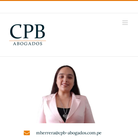
Skip
LinkedIn
YouTube
Instagram
to
content
mherrera@cpb-abogados.com.pe