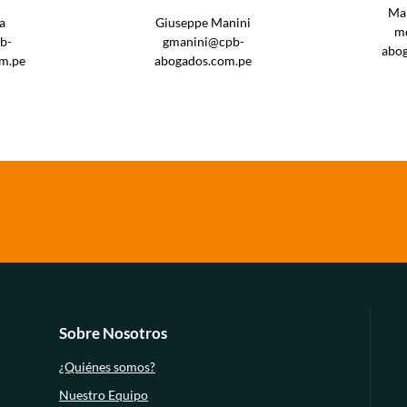
Mar
a
Giuseppe Manini
m
b-
gmanini@cpb-
abo
m.pe
abogados.com.pe
Sobre Nosotros
¿Quiénes somos?
Nuestro Equipo