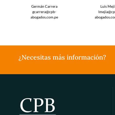
Germán Carrera
Luis Mejí
gcarrera@cpb-
lmejia@cp
abogados.com.pe
abogados.co
¿Necesitas más información?