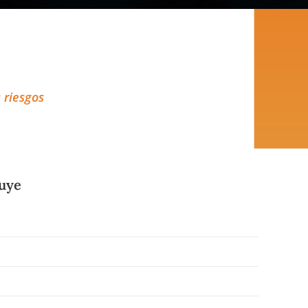
 riesgos
luye