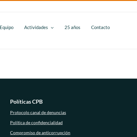
LinkedIn
YouTube
Instagram
Equipo
Actividades
25 años
Contacto
Políticas CPB
Protocolo canal de denuncias
Política de confidencialidad
Compromiso de anticorrupción