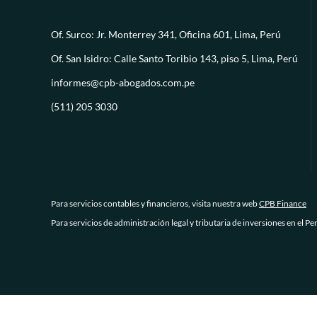
Of. Surco: Jr. Monterrey 341, Oficina 601, Lima, Perú
Of. San Isidro: Calle Santo Toribio 143, piso 5, Lima, Perú
informes@cpb-abogados.com.pe
(511) 205 3030
Para servicios contables y financieros, visita nuestra web
CPB Finance
Para servicios de administración legal y tributaria de inversiones en el Pe